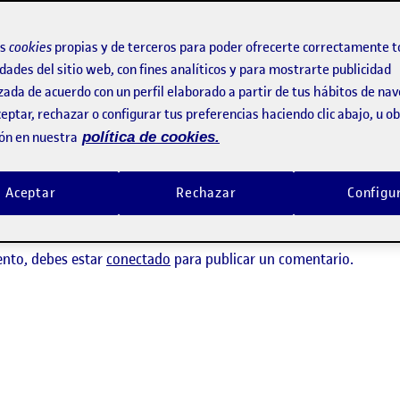
os
cookies
propias y de terceros para poder ofrecerte correctamente t
dades del sitio web, con fines analíticos y para mostrarte publicidad
zada de acuerdo con un perfil elaborado a partir de tus hábitos de na
eptar, rechazar o configurar tus preferencias haciendo clic abajo, u 
ón en nuestra
política de cookies.
usabilidad y caso de estudio (proyecto 2/2)
Aceptar
Rechazar
Configu
ay comentarios.
ento, debes estar
conectado
para publicar un comentario.