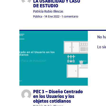
LA USABILIDAD Y CASO
DE ESTUDIO
Publicado por
Patricia Rubio Illescas
Visibilidad:
Fecha de publicación
11 agosto, 2022 7:35 am
en PEC 4 – EVALUACI
Pública
-
14 Ene 2022
-
1 comentario
No h
Lo si
PEC 3 – Diseño Centrado
Publicado por
en los Usuarios y los
objetos cotidianos