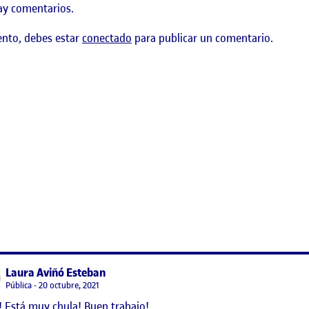
ay comentarios.
ento, debes estar
conectado
para publicar un comentario.
ón de una interfaz gráfica
says:
Laura Aviñó Esteban
Visibilidad:
Pública
20 octubre, 2021
 Está muy chula! Buen trabajo!