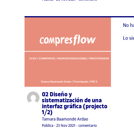
No h
Lo si
02 Diseño y
Publicado por
sistematización de una
interfaz gráfica (projecto
1/2)
Publicado por
Tamara Baamonde Ardao
Visibilidad:
Fecha de publicación
23 noviembre, 2021 9:14 pm
en 02 Diseño y sistemat
Pública
-
23 Nov 2021
-
comentario