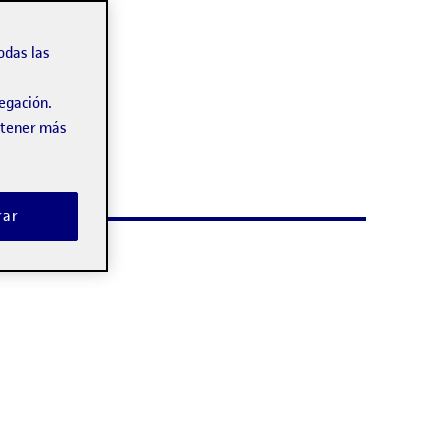
odas las
vegación.
obtener más
rar