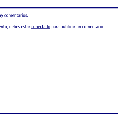
ay comentarios.
ento, debes estar
conectado
para publicar un comentario.
ematización de una interfaz gráfica