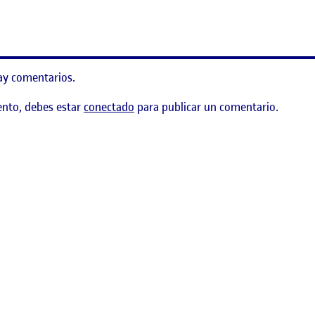
do en los Usuarios y los objetos cotidianos
ay comentarios.
ento, debes estar
conectado
para publicar un comentario.
ño y sistematización de una interfaz gráfica (Proyecto 1/2)