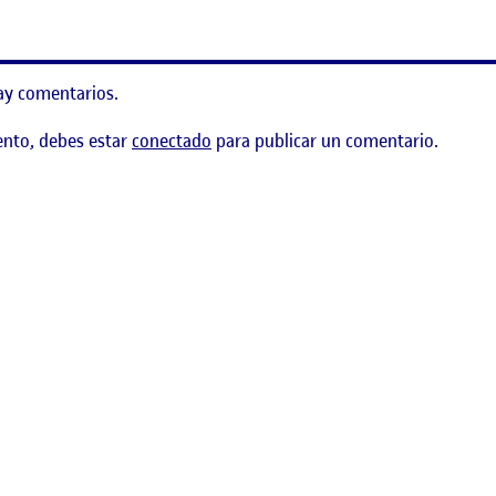
ay comentarios.
ento, debes estar
conectado
para publicar un comentario.
ización de una interfaz gráfica (projecto 1/2)