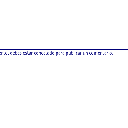
ematización de una interfaz gráfica
ento, debes estar
conectado
para publicar un comentario.