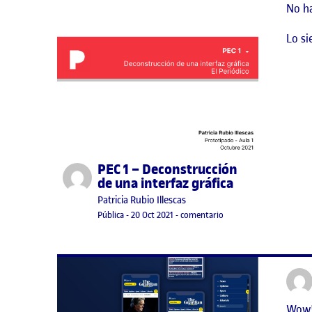
No h
Lo si
PEC 1 – Deconstrucción
Publicado por
de una interfaz gráfica
Publicado por
Patricia Rubio Illescas
Visibilidad:
Fecha de publicación
11 agosto, 2022 7:53 am
en PEC 1 – Deconstrucci
Pública
-
20 Oct 2021
-
comentario
Wow!