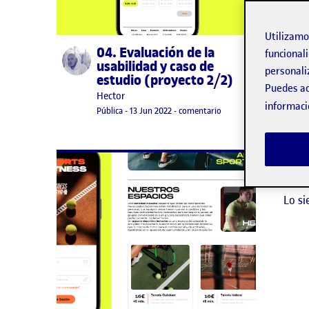
Utilizam
04. Evaluación de la
Publicado por
funcionali
usabilidad y caso de
personali
estudio (proyecto 2/2)
Puedes ac
Publicado por
Hector
informaci
Visibilidad:
Fecha de publicación
13 junio, 2022 9:45 pm
en 04. Evaluación de la 
Pública
-
13 Jun 2022
-
comentario
No h
Lo si