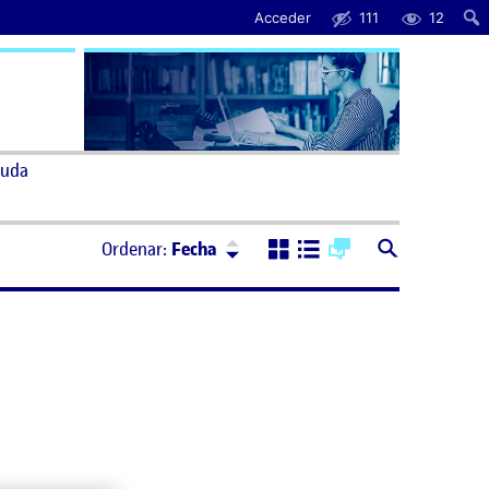
Acceder
111
12
uda
Ordenar:
Descendente
Ordenar:
Fecha