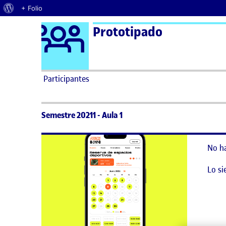
Acerca de WordPress
+ Folio
Logo Ágora
Prototipado
Saltar al contenido
Participantes
Semestre 20211 - Aula 1
No h
Lo si