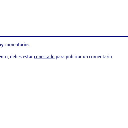
ÓN DE LA USABILIDAD Y CASO DE ESTUDIO
ay comentarios.
ento, debes estar
conectado
para publicar un comentario.