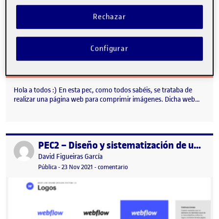
Rechazar
Configurar
Hola a todos :) En esta pec, como todos sabéis, se trataba de
realizar una página web para comprimir imágenes. Dicha web…
PEC2 – Diseño y sistematización de una interfaz gráfica
Publicado por
Publicado por
David Figueiras García
Visibilidad:
Fecha de publicación
3 diciembre, 2021 7:44 am
en PEC2 – Diseño y sistematización 
Pública
-
23 Nov 2021
-
comentario