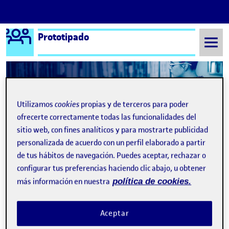
Logo Ágora
Prototipado
Saltar al contenido
Semestre 20211 - Aula 1
23 Noviembre, 2021
Utilizamos
cookies
propias y de terceros para poder
ofrecerte correctamente todas las funcionalidades del
23 Noviembre, 2021
sitio web, con fines analíticos y para mostrarte publicidad
personalizada de acuerdo con un perfil elaborado a partir
de tus hábitos de navegación. Puedes aceptar, rechazar o
02 Diseño y sistematización de una interfaz gráfica (projecto 1/2)
Publicado por
configurar tus preferencias haciendo clic abajo, u obtener
Publicado por
Tamara Baamonde Ardao
Visibilidad:
Fecha de publicación
23 noviembre, 2021 9:14 pm
en 02 Diseño y sistematización de u
Pública
-
23 Nov 2021
-
comentario
más información en nuestra
política de cookies.
Aceptar