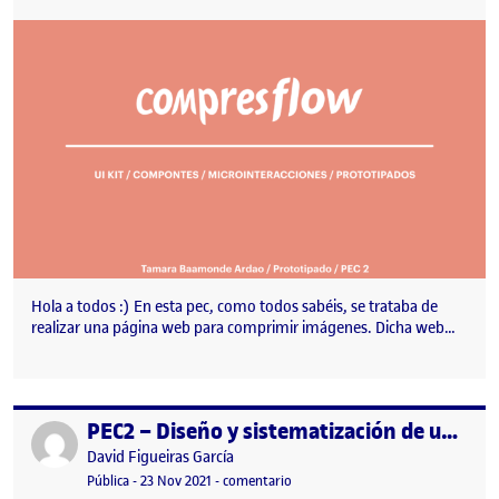
Hola a todos :) En esta pec, como todos sabéis, se trataba de
realizar una página web para comprimir imágenes. Dicha web…
PEC2 – Diseño y sistematización de una interfaz gráfica
Publicado por
Publicado por
David Figueiras García
Visibilidad:
Fecha de publicación
3 diciembre, 2021 7:44 am
en PEC2 – Diseño y sistematización 
Pública
-
23 Nov 2021
-
comentario