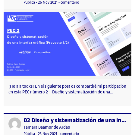
Visibilidad:
Fecha de publicación
11 agosto, 2022 7:52 am
en PEC número 2 – Diseño y sistema
Pública
-
26 Nov 2021
-
comentario
¡Hola a todxs! En el siguiente post os compartiré mi participación
en esta PEC número 2 – Diseño y sistematización de una…
02 Diseño y sistematización de una interfaz gráfica (projecto 1/2)
Publicado por
Publicado por
Tamara Baamonde Ardao
Visibilidad:
Fecha de publicación
23 noviembre, 2021 9:14 pm
en 02 Diseño y sistematización de u
Pública
-
23 Nov 2021
-
comentario