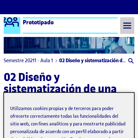
Logo Ágora
Prototipado
Saltar al contenido
Semestre 20211 - Aula 1
02 Diseño y sistematización de una interfaz gráfica (projecto 1/2)
02 Diseño y
sistematización de una
interfaz gráfica (projecto
1/2)
Utilizamos
cookies
propias y de terceros para poder
ofrecerte correctamente todas las funcionalidades del
sitio web, con fines analíticos y para mostrarte publicidad
PEC 2. Diseño y Sistematización de una interfaz gráfica
Publicado por
personalizada de acuerdo con un perfil elaborado a partir
Publicado por
Hector