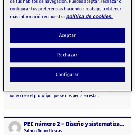
de tus hábitos de navegación. Puedes aceptar, rechazar o
Visibilidad:
Fecha de publicación
25 abril, 2022 10:11 pm
en PEC 2. Diseño y Sistematización 
Pública
-
25 Abr 2022
-
comentario
configurar tus preferencias haciendo clic abajo, u obtener
más información en nuestra
política de cookies.
Aceptar
Rechazar
Configurar
Hola equipo! Por aquí os dejo el diseño que he realizado para
poder crear el prototipo que se nos pedía en esta…
PEC número 2 – Diseño y sistematización de una interfaz gráfica (Proyecto 1/2)
Publicado por
Publicado por
Patricia Rubio Illescas