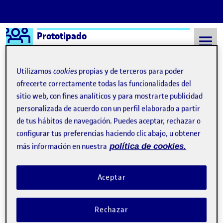
Logo Ágora
Prototipado
Saltar al contenido
Utilizamos
cookies
propias y de terceros para poder
ofrecerte correctamente todas las funcionalidades del
sitio web, con fines analíticos y para mostrarte publicidad
Semestre 20211 - Aula 1
19 Diciembre, 2021
personalizada de acuerdo con un perfil elaborado a partir
19 Diciembre, 2021
de tus hábitos de navegación. Puedes aceptar, rechazar o
configurar tus preferencias haciendo clic abajo, u obtener
más información en nuestra
política de cookies.
PEC 3 – Diseño Centrado en los Usuarios y los objetos cotidianos
Publicado por
Publicado por
Patricia Rubio Illescas
Visibilidad:
Fecha de publicación
11 agosto, 2022 7:49 am
en PEC 3 – Diseño Centrado en los Us
Pública
-
19 Dic 2021
-
comentario
Aceptar
Rechazar