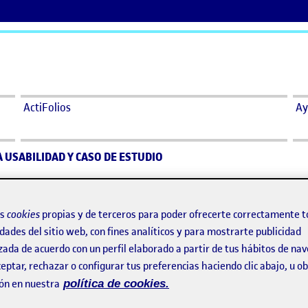
ActiFolios
Ay
A USABILIDAD Y CASO DE ESTUDIO
LUACIÓN DE LA USABILIDAD Y CASO 
os
cookies
propias y de terceros para poder ofrecerte correctamente t
dades del sitio web, con fines analíticos y para mostrarte publicidad
 2022 7:35 am
en PEC 4 – EVALUACIÓN DE LA USABILIDAD Y CASO DE ESTUDIO
ario
zada de acuerdo con un perfil elaborado a partir de tus hábitos de na
eptar, rechazar o configurar tus preferencias haciendo clic abajo, u 
ón en nuestra
política de cookies.