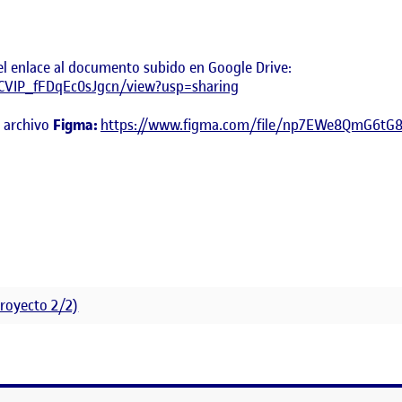
o el enlace al documento subido en Google Drive:
YCVIP_fFDqEc0sJgcn/view?usp=sharing
l archivo
Figma:
https://www.figma.com/file/np7EWe8QmG6tG8
proyecto 2/2)
SABILIDAD Y CASO DE ESTUDIO