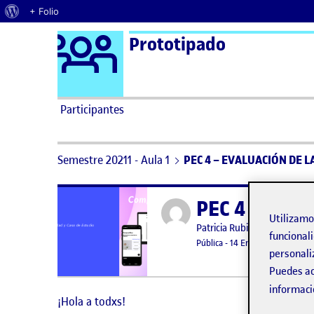
Acerca de WordPress
+ Folio
Logo Ágora
Prototipado
Saltar al contenido
Participantes
Semestre 20211 - Aula 1
PEC 4 – EVALUACIÓN DE L
PEC 4 – EVA
Publicado por
Utilizam
Publicado por
Patricia Rubio Illescas
funcionali
Visibilidad:
Fecha de publicación
11 agosto,
Pública
-
14 Ene 2022
-
1 coment
personali
Puedes ac
informaci
¡Hola a todxs!