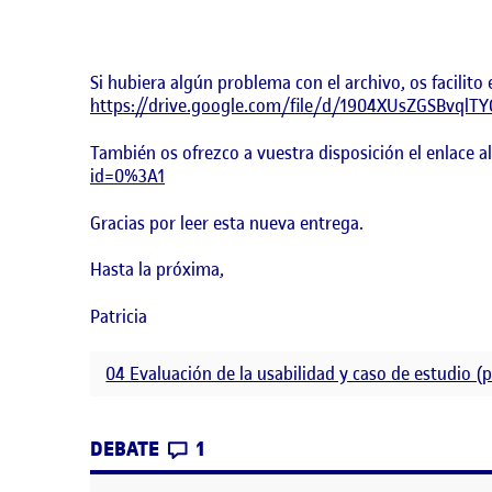
Si hubiera algún problema con el archivo, os facilit
https://drive.google.com/file/d/1904XUsZGSBvqlT
También os ofrezco a vuestra disposición el enlace a
id=0%3A1
Gracias por leer esta nueva entrega.
Hasta la próxima,
Patricia
04 Evaluación de la usabilidad y caso de estudio (
CONTRIBUTIONS
EN PEC 4 – EVALUACIÓN DE LA U
DEBATE
1