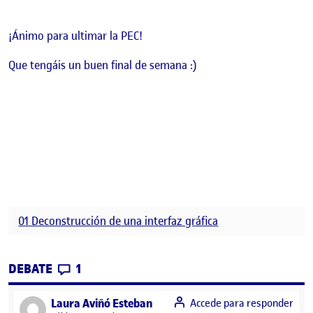
¡Ánimo para ultimar la PEC!
Que tengáis un buen final de semana :)
01 Deconstrucción de una interfaz gráfica
CONTRIBUTIONS
EN PEC 1. DECONSTRUCCIÓN DE UNA INTE
DEBATE
1
says:
Laura Aviñó Esteban
Accede para responder