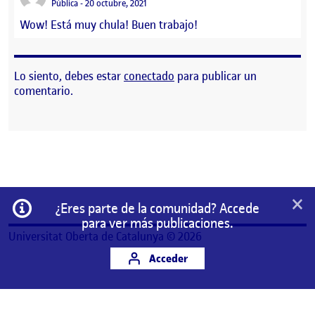
Visibilidad:
Pública
20 octubre, 2021
Wow! Está muy chula! Buen trabajo!
Lo siento, debes estar
conectado
para publicar un
comentario.
×
Información
¿Eres parte de la comunidad? Accede
para ver más publicaciones.
Universitat Oberta de Catalunya © 2026
Acceder
Este es un espacio de trabajo personal de un/a