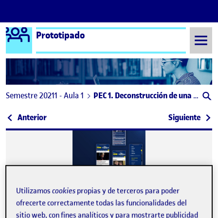
Logo Ágora
Prototipado
Saltar al contenido
Semestre 20211 - Aula 1
PEC 1. Deconstrucción de una interfaz gráfica
Navegación de entradas
: PEC 1 – Deconstrucción de una interfaz gráfica
: PEC
Anterior
Siguiente
Utilizamos
cookies
propias y de terceros para poder
ofrecerte correctamente todas las funcionalidades del
sitio web, con fines analíticos y para mostrarte publicidad
Publicado por