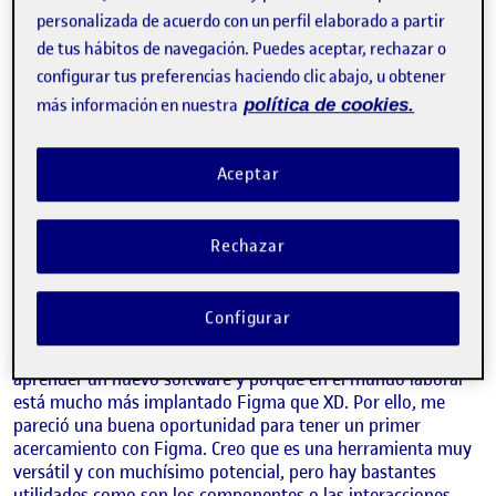
PEC 1. Deconstrucción de una i
personalizada de acuerdo con un perfil elaborado a partir
Publicado por
Maria del Carmen Calvo Gómez
de tus hábitos de navegación. Puedes aceptar, rechazar o
Visibilidad:
Fecha de publicación
20 octubre, 2021 7:17 pm
en PEC 1. Deconstrucción de una inter
Pública
-
20 Oct 2021
-
1 comentario
configurar tus preferencias haciendo clic abajo, u obtener
más información en nuestra
política de cookies.
¡Hola a todxs!
En esta entrada os presento mi trabajo para esta primera
Aceptar
PEC. He escogido la interfaz de The Guardian porque
visualmente me pareción más interesante que el caso de El
Periódico y me pareció que podría sacarle más partido de
Rechazar
cara al ejercicio.
Para esta primera práctica he utilizado la herramienta de
Configurar
Figma. Yo estoy muy familiarizada y trabajo en mi día a día
con Adobe XD, pero me quise forzar a utilizar Figma para
aprender un nuevo software y porque en el mundo laboral
está mucho más implantado Figma que XD. Por ello, me
pareció una buena oportunidad para tener un primer
acercamiento con Figma. Creo que es una herramienta muy
versátil y con muchísimo potencial, pero hay bastantes
utilidades como son los componentes o las interacciones