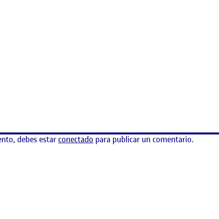
usabilidad y caso de estudio (proyecto 2/2)
ento, debes estar
conectado
para publicar un comentario.