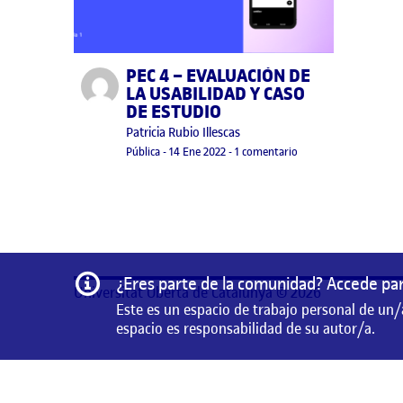
PEC 4 – EVALUACIÓN DE
Publicado por
LA USABILIDAD Y CASO
DE ESTUDIO
Publicado por
Patricia Rubio Illescas
Visibilidad:
Fecha de publicación
11 agosto, 2022 7:35 am
en PEC 4 – EVALUACI
Pública
-
14 Ene 2022
-
1 comentario
Información
¿Eres parte de la comunidad? Accede par
Universitat Oberta de Catalunya © 2026
Este es un espacio de trabajo personal de un/
espacio es responsabilidad de su autor/a.
Este es un espacio de trabajo personal de un/a estudian