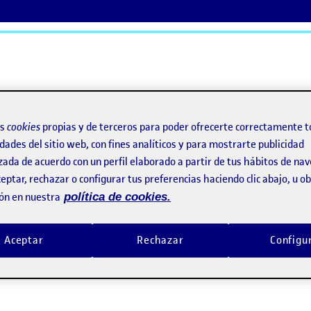
ActiFolios
Ay
os
cookies
propias y de terceros para poder ofrecerte correctamente t
dades del sitio web, con fines analíticos y para mostrarte publicidad
idad y caso de estudio (proyecto 2/2)
zada de acuerdo con un perfil elaborado a partir de tus hábitos de na
eptar, rechazar o configurar tus preferencias haciendo clic abajo, u 
bilidad y caso de estudio (p
ón en nuestra
política de cookies.
Aceptar
Rechazar
Configu
ay comentarios.
ento, debes estar
conectado
para publicar un comentario.