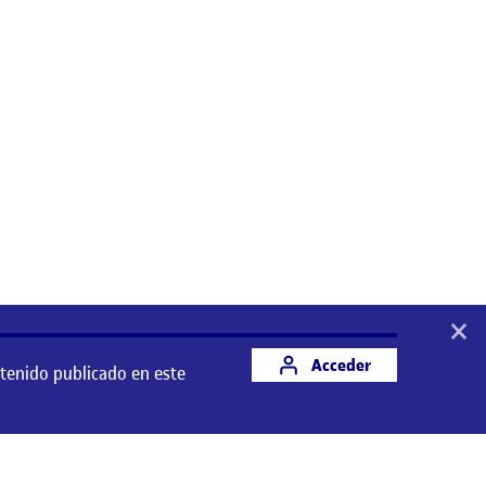
×
Acceder
ntenido publicado en este
 este espacio es responsabilidad de su autor/a.