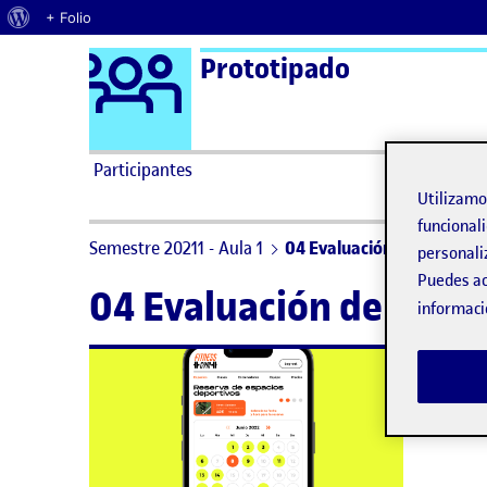
Acerca de WordPress
+ Folio
Logo Ágora
Prototipado
Saltar al contenido
Participantes
Utilizam
funcionali
Semestre 20211 - Aula 1
04 Evaluación de la usabil
personali
Puedes ac
04 Evaluación de la usa
informaci
No h
Lo si