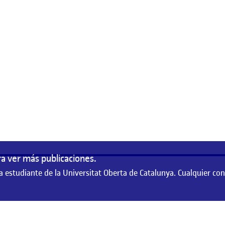
ÓN DE LA USABILIDAD Y CASO DE ESTUDIO
a ver más publicaciones.
a estudiante de la Universitat Oberta de Catalunya. Cualquier co
te de la Universitat Oberta de Catalunya. Cualquier contenido publicado en