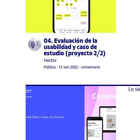
04. Evaluación de la
Publicado por
usabilidad y caso de
estudio (proyecto 2/2)
Publicado por
Hector
Visibilidad:
Fecha de publicación
13 junio, 2022 9:45 pm
en 04. Evaluación de la 
Pública
-
13 Jun 2022
-
comentario
Lo si